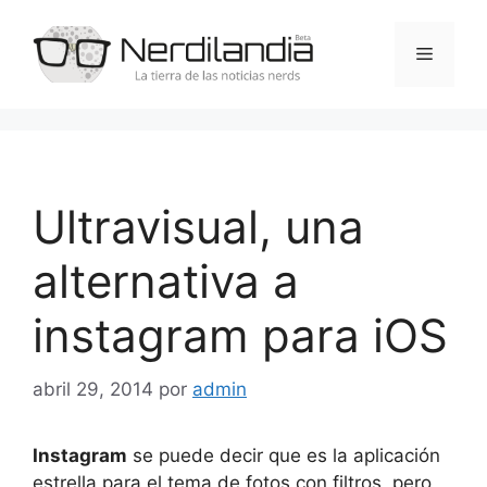
Saltar
al
Menú
contenido
Ultravisual, una
alternativa a
instagram para iOS
abril 29, 2014
por
admin
Instagram
se puede decir que es la aplicación
estrella para el tema de fotos con filtros, pero