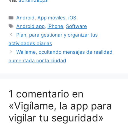
Categorías
Android
,
App móviles
,
iOS
Etiquetas
Android app
,
iPhone
,
Software
Plan, para gestionar y organizar tus
actividades diarias
Wallame, ocultando mensajes de realidad
aumentada por la ciudad
1 comentario en
«Vigílame, la app para
vigilar tu seguridad»