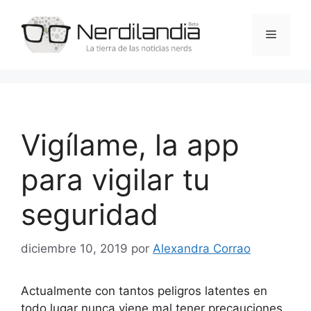
Saltar
al
Menú
contenido
Vigílame, la app
para vigilar tu
seguridad
diciembre 10, 2019
por
Alexandra Corrao
Actualmente con tantos peligros latentes en
todo lugar nunca viene mal tener precauciones,