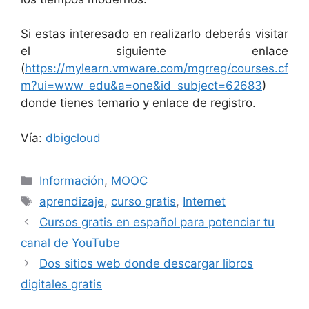
Si estas interesado en realizarlo deberás visitar
el siguiente enlace
(
https://mylearn.vmware.com/mgrreg/courses.cf
m?ui=www_edu&a=one&id_subject=62683
)
donde tienes temario y enlace de registro.
Vía:
dbigcloud
Categorías
Información
,
MOOC
Etiquetas
aprendizaje
,
curso gratis
,
Internet
Cursos gratis en español para potenciar tu
canal de YouTube
Dos sitios web donde descargar libros
digitales gratis