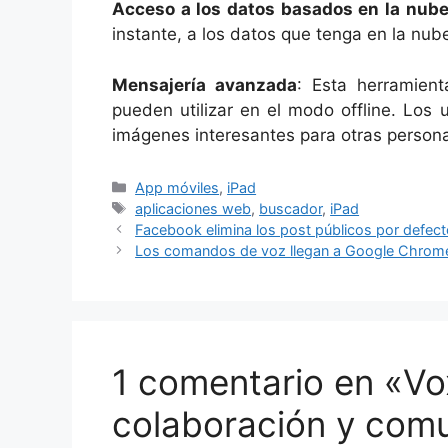
Acceso a los datos basados ​​en la nub
instante, a los datos que tenga en la nu
Mensajería avanzada
: Esta herramien
pueden utilizar en el modo offline. Los
imágenes interesantes para otras perso
Categorías
App móviles
,
iPad
Etiquetas
aplicaciones web
,
buscador
,
iPad
Facebook elimina los post públicos por defec
Los comandos de voz llegan a Google Chrom
1 comentario en «Vo
colaboración y comu