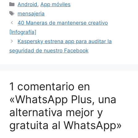
Categorías
Android
,
App móviles
Etiquetas
mensajeria
40 Maneras de mantenerse creativo
[Infografía]
Kaspersky estrena app para auditar la
seguridad de nuestro Facebook
1 comentario en
«WhatsApp Plus, una
alternativa mejor y
gratuita al WhatsApp»