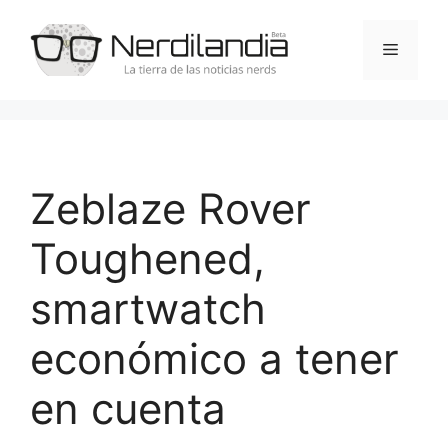
Saltar
al
Menú
contenido
Zeblaze Rover
Toughened,
smartwatch
económico a tener
en cuenta