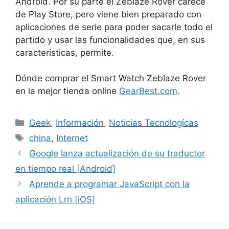
Android. Por su parte el Zeblaze Rover carece
de Play Store, pero viene bien preparado con
aplicaciones de serie para poder sacarle todo el
partido y usar las funcionalidades que, en sus
características, permite.
Dónde comprar el Smart Watch Zeblaze Rover
en la mejor tienda online
GearBest.com
.
Categorías
Geek
,
Información
,
Noticias Tecnologícas
Etiquetas
china
,
Internet
Google lanza actualización de su traductor
en tiempo real [Android]
Aprende a programar JavaScript con la
aplicación Lrn [iOS]