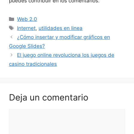
puedes contribuir en los comentarios.
Categorías
Web 2.0
Etiquetas
Internet
,
utilidades en linea
¿Cómo insertar y modificar gráficos en
Google Slides?
El juego online revoluciona los juegos de
casino tradicionales
Deja un comentario
Comentario