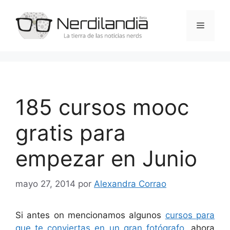
Saltar
al
Menú
contenido
185 cursos mooc
gratis para
empezar en Junio
mayo 27, 2014
por
Alexandra Corrao
Si antes on mencionamos algunos
cursos para
que te conviertas en un gran fotógrafo
, ahora