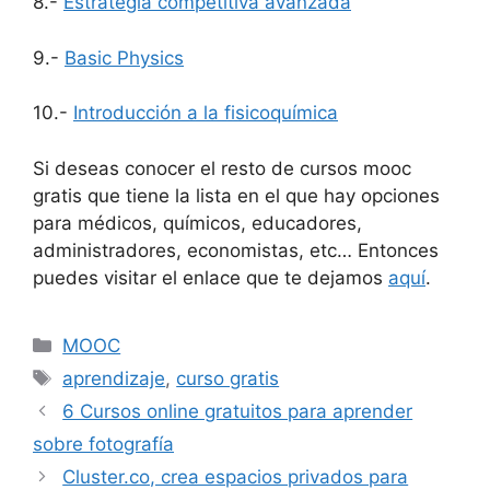
8.-
Estrategia competitiva avanzada
9.-
Basic Physics
10.-
Introducción a la fisicoquímica
Si deseas conocer el resto de cursos mooc
gratis que tiene la lista en el que hay opciones
para médicos, químicos, educadores,
administradores, economistas, etc… Entonces
puedes visitar el enlace que te dejamos
aquí
.
Categorías
MOOC
Etiquetas
aprendizaje
,
curso gratis
6 Cursos online gratuitos para aprender
sobre fotografía
Cluster.co, crea espacios privados para