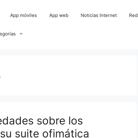
App móviles
App web
Noticias Internet
Red
tegorías
5
edades sobre los
u suite ofimática