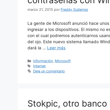
contraseñas con Wi
marzo 21, 2015
por
Freddy Gutierrez
La gente de Microsoft anunció hace unos
ingresar a los dispositivos. El mismo no
con el cual podremos autenticarnos usando 
del ojo. Este nuevo sistema llamado Win
dará la …
Leer más
Categorías
Información
,
Microsoft
Etiquetas
Internet
Deja un comentario
Stokpic, otro banco