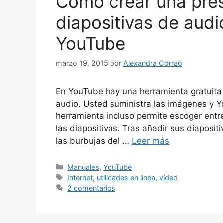
Cómo crear una pre
diapositivas de aud
YouTube
marzo 19, 2015
por
Alexandra Corrao
En YouTube hay una herramienta gratuita 
audio. Usted suministra las imágenes y Y
herramienta incluso permite escoger entr
las diapositivas. Tras añadir sus diaposit
las burbujas del …
Leer más
Categorías
Manuales
,
YouTube
Etiquetas
Internet
,
utilidades en linea
,
vídeo
2 comentarios