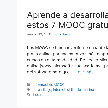
Aprende a desarroll
estos 7 MOOC gratu
marzo 19, 2015
por
admin
Los MOOC se han convertido en una de l
gratis online, por eso cada vez más emp
cursos en esta modalidad. De hecho Micr
online (www.microsoftvirtualacademy), p
del software pero que …
Leer más
Categorías
Información
,
MOOC
Etiquetas
aprendizaje
,
Internet
,
utilidades en linea
1 comentario