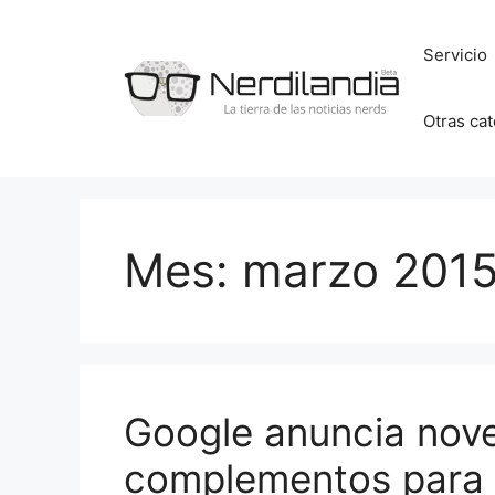
Saltar
al
Servicio
contenido
Otras ca
Mes:
marzo 201
Google anuncia nov
complementos para s