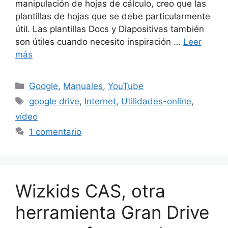
manipulación de hojas de cálculo, creo que las
plantillas de hojas que se debe particularmente
útil. Las plantillas Docs y Diapositivas también
son útiles cuando necesito inspiración …
Leer
más
Categorías
Google
,
Manuales
,
YouTube
Etiquetas
google drive
,
Internet
,
Utilidades-online
,
vídeo
1 comentario
Wizkids CAS, otra
herramienta Gran Drive