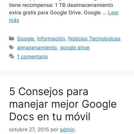
tiene recompensa: 1 TB dealmacenamiento
extra gratis para Google Drive. Google …
Leer
más
Categorías
Google
,
Información
,
Noticias Tecnologícas
Etiquetas
almacenamiento
,
google drive
1 comentario
5 Consejos para
manejar mejor Google
Docs en tu móvil
octubre 27, 2015
por
admin