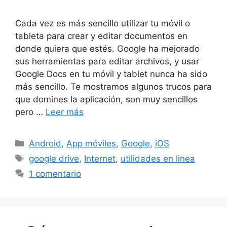
Cada vez es más sencillo utilizar tu móvil o
tableta para crear y editar documentos en
donde quiera que estés. Google ha mejorado
sus herramientas para editar archivos, y usar
Google Docs en tu móvil y tablet nunca ha sido
más sencillo. Te mostramos algunos trucos para
que domines la aplicación, son muy sencillos
pero …
Leer más
Categorías
Android
,
App móviles
,
Google
,
iOS
Etiquetas
google drive
,
Internet
,
utilidades en linea
1 comentario