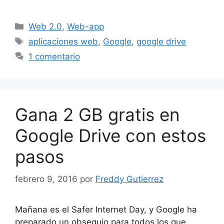
Categorías
Web 2.0
,
Web-app
Etiquetas
aplicaciones web
,
Google
,
google drive
1 comentario
Gana 2 GB gratis en
Google Drive con estos
pasos
febrero 9, 2016
por
Freddy Gutierrez
Mañana es el Safer Internet Day, y Google ha
preparado un obsequio para todos los que