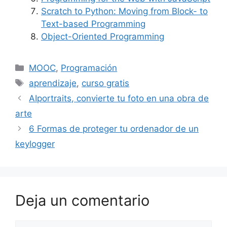
Scratch to Python: Moving from Block- to
Text-based Programming
Object-Oriented Programming
Categorías
MOOC
,
Programación
Etiquetas
aprendizaje
,
curso gratis
AIportraits, convierte tu foto en una obra de
arte
6 Formas de proteger tu ordenador de un
keylogger
Deja un comentario
Comentario