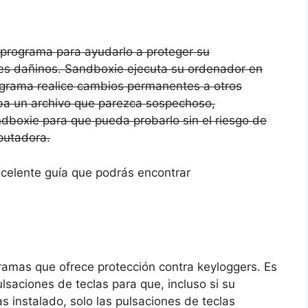
 programa para ayudarlo a proteger su
es dañinos. Sandboxie ejecuta su ordenador en
ograma realice cambios permanentes a otros
ba un archivo que parezca sospechoso,
dboxie para que pueda probarlo sin el riesgo de
putadora.
xcelente guía que podrás encontrar
amas que ofrece protección contra keyloggers. Es
saciones de teclas para que, incluso si su
s instalado, solo las pulsaciones de teclas