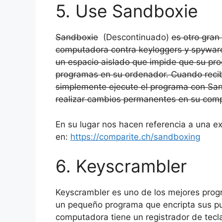
5. Use Sandboxie
Sandboxie
(Descontinuado)
es otro gran
computadora contra keyloggers y spywar
un espacio aislado que impide que su pr
programas en su ordenador. Cuando reci
simplemente ejecute el programa con San
realizar cambios permanentes en su com
En su lugar nos hacen referencia a una e
en:
https://comparite.ch/sandboxing
6. Keyscrambler
Keyscrambler es uno de los mejores progr
un pequeño programa que encripta sus pul
computadora tiene un registrador de tecla