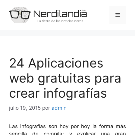
Saltar
al
Menú
contenido
24 Aplicaciones
web gratuitas para
crear infografías
julio 19, 2015
por
admin
Las infografías son hoy por hoy la forma más
sencilla de compilar y explicar una gran