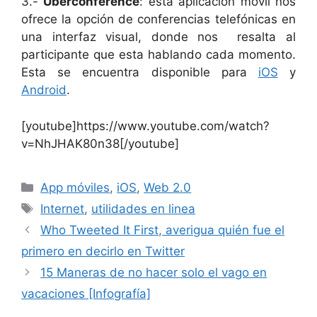
3.-
Uberconference
: esta aplicación móvil nos
ofrece la opción de conferencias telefónicas en
una interfaz visual, donde nos resalta al
participante que esta hablando cada momento.
Esta se encuentra disponible para
iOS
y
Android
.
[youtube]https://www.youtube.com/watch?
v=NhJHAK80n38[/youtube]
Categorías
App móviles
,
iOS
,
Web 2.0
Etiquetas
Internet
,
utilidades en linea
Who Tweeted It First, averigua quién fue el
primero en decirlo en Twitter
15 Maneras de no hacer solo el vago en
vacaciones [Infografía]