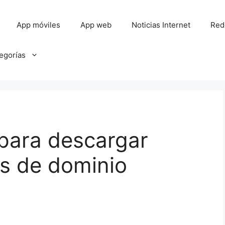
App móviles
App web
Noticias Internet
Red
tegorías
para descargar
os de dominio