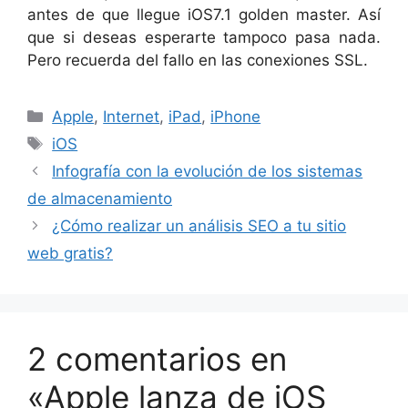
antes de que llegue iOS7.1 golden master. Así
que si deseas esperarte tampoco pasa nada.
Pero recuerda del fallo en las conexiones SSL.
Categorías
Apple
,
Internet
,
iPad
,
iPhone
Etiquetas
iOS
Infografía con la evolución de los sistemas
de almacenamiento
¿Cómo realizar un análisis SEO a tu sitio
web gratis?
2 comentarios en
«Apple lanza de iOS