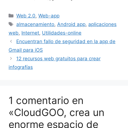
Categorías
Web 2.0
,
Web-app
Etiquetas
almacenamiento
,
Android app
,
aplicaciones
web
,
Internet
,
Utilidades-online
Encuentran fallo de seguridad en la app de
Gmail para iOS
12 recursos web gratuitos para crear
infografías
1 comentario en
«CloudGOO, crea un
enorme espacio de