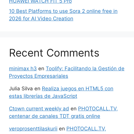
HUAWEI WATCH FIT 5 Pro
10 Best Platforms to use Sora 2 online free in
2026 for AI Video Creation
Recent Comments
minimax h3
en
Toolify: Facilitando la Gestión de
Proyectos Empresariales
Julia Silva
en
Realiza juegos en HTML5 con
estas librerías de JavaScript
Ctown current weekly ad
en
PHOTOCALL.TV,
centenar de canales TDT gratis online
veroprosenttilaskurii
en
PHOTOCALL.TV,