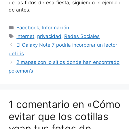
de las fotos de esa fiesta, siguiendo el ejemplo
de antes.
Categorías
Facebook
,
Información
Etiquetas
Internet
,
privacidad
,
Redes Sociales
El Galaxy Note 7 podría incorporar un lector
del iris
2 mapas con lo sitios donde han encontrado
pokemon’s
1 comentario en «Cómo
evitar que los cotillas
vean tus fotos de