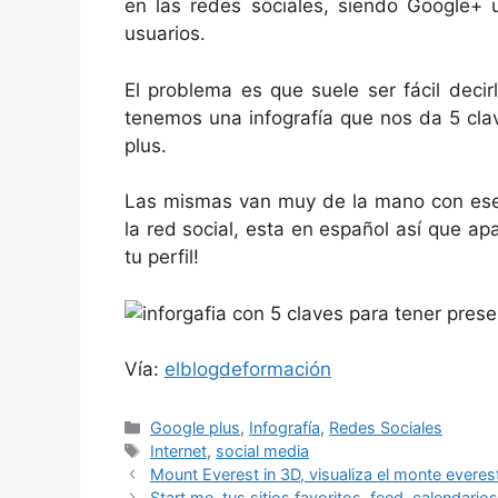
en las redes sociales, siendo Google+ 
usuarios.
El problema es que suele ser fácil deci
tenemos una infografía que nos da 5 cla
plus.
Las mismas van muy de la mano con esen
la red social, esta en español así que ap
tu perfil!
Vía:
elblogdeformación
Categorías
Google plus
,
Infografía
,
Redes Sociales
Etiquetas
Internet
,
social media
Mount Everest in 3D, visualiza el monte everes
Start.me, tus sitios favoritos, feed, calendario