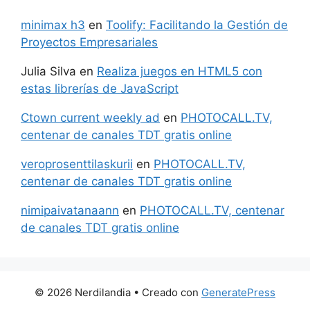
minimax h3
en
Toolify: Facilitando la Gestión de
Proyectos Empresariales
Julia Silva
en
Realiza juegos en HTML5 con
estas librerías de JavaScript
Ctown current weekly ad
en
PHOTOCALL.TV,
centenar de canales TDT gratis online
veroprosenttilaskurii
en
PHOTOCALL.TV,
centenar de canales TDT gratis online
nimipaivatanaann
en
PHOTOCALL.TV, centenar
de canales TDT gratis online
© 2026 Nerdilandia
• Creado con
GeneratePress