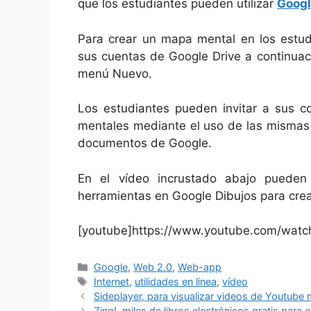
que los estudiantes pueden utilizar
Googl
Para crear un mapa mental en los estud
sus cuentas de Google Drive a continuac
menú Nuevo.
Los estudiantes pueden invitar a sus 
mentales mediante el uso de las mismas 
documentos de Google.
En el vídeo incrustado abajo pueden 
herramientas en Google Dibujos para cre
[youtube]https://www.youtube.com/watc
Categorías
Google
,
Web 2.0
,
Web-app
Etiquetas
Internet
,
utilidades en linea
,
vídeo
Sideplayer, para visualizar videos de Youtub
Zing!, miles de libros electrónicos gratis para 