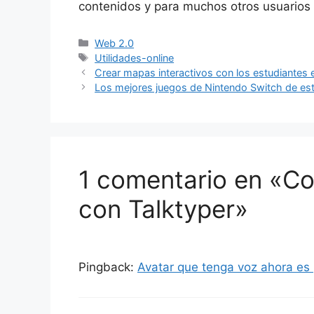
contenidos y para muchos otros usuarios q
Categorías
Web 2.0
Etiquetas
Utilidades-online
Crear mapas interactivos con los estudiantes 
Los mejores juegos de Nintendo Switch de es
1 comentario en «Co
con Talktyper»
Pingback:
Avatar que tenga voz ahora es 