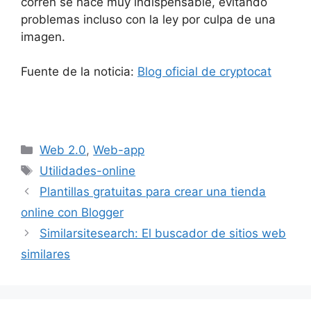
corren se hace muy indispensable, evitando
problemas incluso con la ley por culpa de una
imagen.
Fuente de la noticia:
Blog oficial de cryptocat
Categorías
Web 2.0
,
Web-app
Etiquetas
Utilidades-online
Plantillas gratuitas para crear una tienda
online con Blogger
Similarsitesearch: El buscador de sitios web
similares