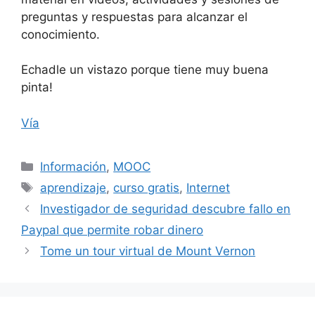
preguntas y respuestas para alcanzar el
conocimiento.
Echadle un vistazo porque tiene muy buena
pinta!
Vía
Categorías
Información
,
MOOC
Etiquetas
aprendizaje
,
curso gratis
,
Internet
Investigador de seguridad descubre fallo en
Paypal que permite robar dinero
Tome un tour virtual de Mount Vernon