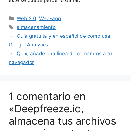
este se puede perder o dañar.
Categorías
Web 2.0
,
Web-app
Etiquetas
almacenamiento
Guía gratuita y en español de cómo usar
Google Analytics
Quix, añade una linea de comandos a tu
navegador
1 comentario en
«Deepfreeze.io,
almacena tus archivos