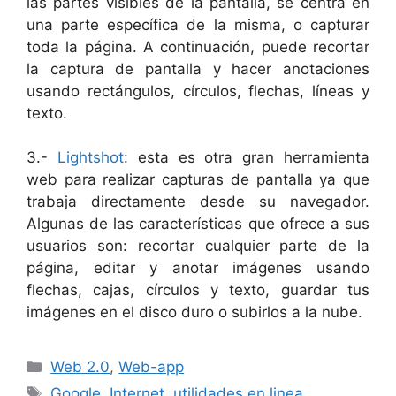
las partes visibles de la pantalla, se centra en
una parte específica de la misma, o capturar
toda la página. A continuación, puede recortar
la captura de pantalla y hacer anotaciones
usando rectángulos, círculos, flechas, líneas y
texto.
3.-
Lightshot
: esta es otra gran herramienta
web para realizar capturas de pantalla ya que
trabaja directamente desde su navegador.
Algunas de las características que ofrece a sus
usuarios son: recortar cualquier parte de la
página, editar y anotar imágenes usando
flechas, cajas, círculos y texto, guardar tus
imágenes en el disco duro o subirlos a la nube.
Categorías
Web 2.0
,
Web-app
Etiquetas
Google
,
Internet
,
utilidades en linea