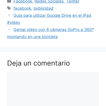
Categorías
Facebook
,
Redes Sociales
,
Twitter
Etiquetas
facebook
,
publicidad
Guía para utilizar Google Drive en el iPad
#vídeo
Genial vídeo con 6 cámaras GoPro a 360º
montando en una bicicleta
Deja un comentario
Comentario