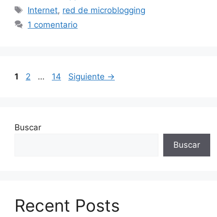
Etiquetas
Internet
,
red de microblogging
1 comentario
Página
Página
Página
1
2
…
14
Siguiente
→
Buscar
Buscar
Recent Posts