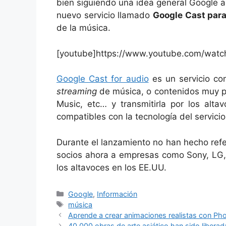
bien siguiendo una idea general Google 
nuevo servicio llamado
Google Cast para
de la música.
[youtube]https://www.youtube.com/wat
Google Cast for audio
es un servicio con
streaming
de música, o contenidos muy pa
Music, etc… y transmitirla por los alta
compatibles con la tecnología del servicio
Durante el lanzamiento no han hecho ref
socios ahora a empresas como Sony, LG, 
los altavoces en los EE.UU.
Categorías
Google
,
Información
Etiquetas
música
Aprende a crear animaciones realistas con P
40.000 obras de arte asiático han sido liberad