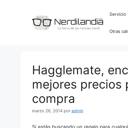
Saltar
al
Servicio
contenido
Otras ca
Hagglemate, enc
mejores precios 
compra
marzo 26, 2014
por
admin
Si estás buscando un regalo para cualqu