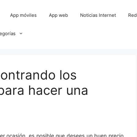
App móviles
App web
Noticias Internet
Red
tegorías
ontrando los
para hacer una
ier ocasión, es posible que desees un buen precio