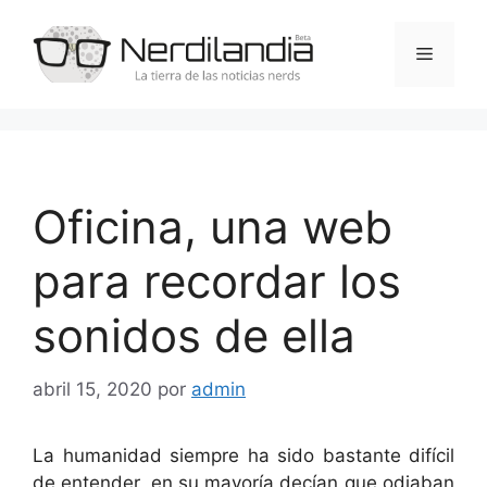
Saltar
al
Menú
contenido
Oficina, una web
para recordar los
sonidos de ella
abril 15, 2020
por
admin
La humanidad siempre ha sido bastante difícil
de entender, en su mayoría decían que odiaban