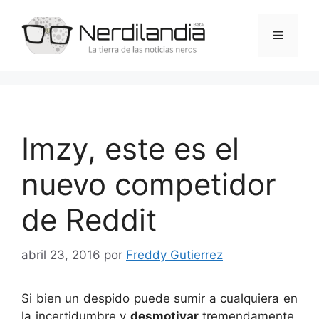
Saltar
al
Menú
contenido
Imzy, este es el
nuevo competidor
de Reddit
abril 23, 2016
por
Freddy Gutierrez
Si bien un despido puede sumir a cualquiera en
la incertidumbre y
desmotivar
tremendamente,