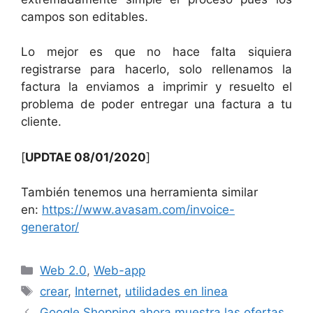
campos son editables.
Lo mejor es que no hace falta siquiera
registrarse para hacerlo, solo rellenamos la
factura la enviamos a imprimir y resuelto el
problema de poder entregar una factura a tu
cliente.
[
UPDTAE 08/01/2020
]
También tenemos una herramienta similar
en:
https://www.avasam.com/invoice-
generator/
Categorías
Web 2.0
,
Web-app
Etiquetas
crear
,
Internet
,
utilidades en linea
Google Shopping ahora muestra las ofertas