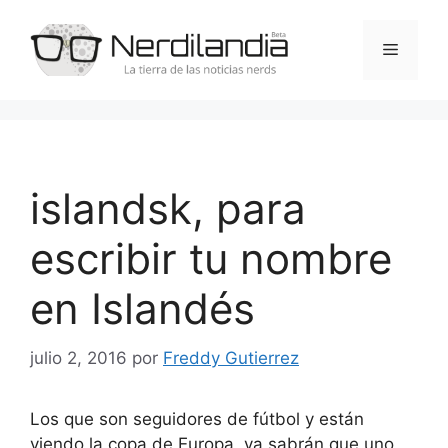
Saltar
al
Menú
contenido
islandsk, para
escribir tu nombre
en Islandés
julio 2, 2016
por
Freddy Gutierrez
Los que son seguidores de fútbol y están
viendo la copa de Europa, ya sabrán que uno