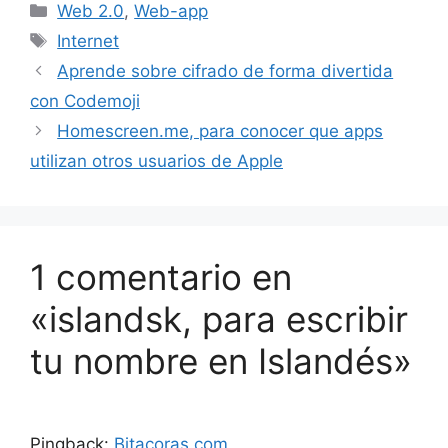
Categorías
Web 2.0
,
Web-app
Etiquetas
Internet
Aprende sobre cifrado de forma divertida
con Codemoji
Homescreen.me, para conocer que apps
utilizan otros usuarios de Apple
1 comentario en
«islandsk, para escribir
tu nombre en Islandés»
Pingback:
Bitacoras.com