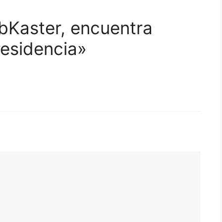
bKaster, encuentra
residencia»