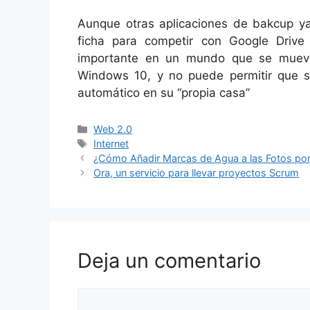
Aunque otras aplicaciones de bakcup ya
ficha para competir con Google Driv
importante en un mundo que se muev
Windows 10, y no puede permitir que s
automático en su “propia casa”
Categorías
Web 2.0
Etiquetas
Internet
¿Cómo Añadir Marcas de Agua a las Fotos por
Ora, un servicio para llevar proyectos Scrum
Deja un comentario
Comentario