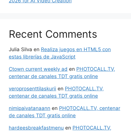
2026 for AI Video Creation
Recent Comments
Julia Silva
en
Realiza juegos en HTML5 con
estas librerías de JavaScript
Ctown current weekly ad
en
PHOTOCALL.TV,
centenar de canales TDT gratis online
veroprosenttilaskurii
en
PHOTOCALL.TV,
centenar de canales TDT gratis online
nimipaivatanaann
en
PHOTOCALL.TV, centenar
de canales TDT gratis online
hardeesbreakfastmenu
en
PHOTOCALL.TV,