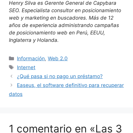
Henry Silva es Gerente General de Capybara
SEO. Especialista consultor en posicionamiento
web y marketing en buscadores. Más de 12
años de experiencia administrando campañas
de posicionamiento web en Perú, EEUU,
Inglaterra y Holanda.
Categorías
Información
,
Web 2.0
Etiquetas
Internet
¿Qué pasa si no pago un préstamo?
Easeus, el software definitivo para recuperar
datos
1 comentario en «Las 3