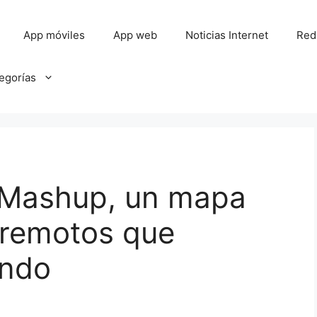
App móviles
App web
Noticias Internet
Red
tegorías
 Mashup, un mapa
rremotos que
undo