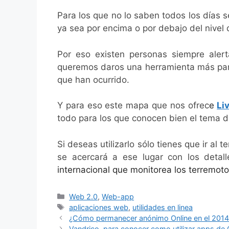
Para los que no lo saben todos los días 
ya sea por encima o por debajo del nivel 
Por eso existen personas siempre alert
queremos daros una herramienta más para
que han ocurrido.
Y para eso este mapa que nos ofrec
e
Li
todo para los que conocen bien el tema d
Si deseas utilizarlo sólo tienes que ir al 
se acercará a ese lugar con los detal
internacional que monitorea los terremoto
Categorías
Web 2.0
,
Web-app
Etiquetas
aplicaciones web
,
utilidades en linea
¿Cómo permanecer anónimo Online en el 2014? 
Vandrico, para conocer como utilizar apps de 