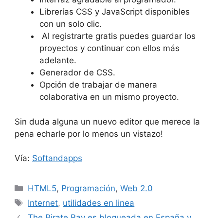
Librerías CSS y JavaScript disponibles
con un solo clic.
Al registrarte gratis puedes guardar los
proyectos y continuar con ellos más
adelante.
Generador de CSS.
Opción de trabajar de manera
colaborativa en un mismo proyecto.
Sin duda alguna un nuevo editor que merece la
pena echarle por lo menos un vistazo!
Vía:
Softandapps
Categorías
HTML5
,
Programación
,
Web 2.0
Etiquetas
Internet
,
utilidades en linea
The Pirate Bay es bloqueada en España y