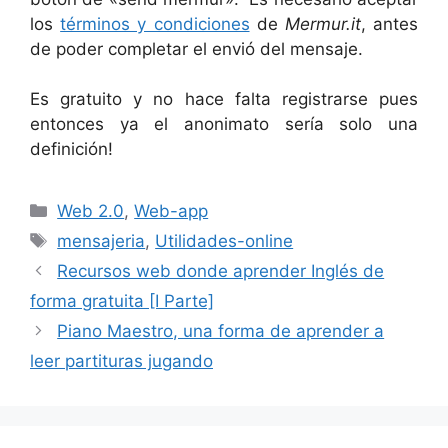
los
términos y condiciones
de
Mermur.it
, antes
de poder completar el envió del mensaje.
Es gratuito y no hace falta registrarse pues
entonces ya el anonimato sería solo una
definición!
Categorías
Web 2.0
,
Web-app
Etiquetas
mensajeria
,
Utilidades-online
Recursos web donde aprender Inglés de
forma gratuita [I Parte]
Piano Maestro, una forma de aprender a
leer partituras jugando