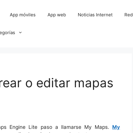
App móviles
App web
Noticias Internet
Red
tegorías
rear o editar mapas
aps Engine Lite paso a llamarse My Maps.
My