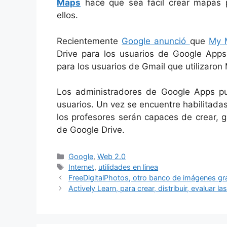
Maps
hace que sea fácil crear mapas p
ellos.
Recientemente
Google anunció
que
My 
Drive para los usuarios de Google Apps
para los usuarios de Gmail que utilizaron
Los administradores de Google Apps pu
usuarios. Un vez se encuentre habilitad
los profesores serán capaces de crear,
de Google Drive.
Categorías
Google
,
Web 2.0
Etiquetas
Internet
,
utilidades en linea
FreeDigitalPhotos, otro banco de imágenes gra
Actively Learn, para crear, distribuir, evaluar l