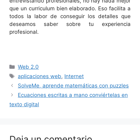
entrevistando profesionales, no hay nada mejor
que un curriculum bien elaborado. Eso facilita a
todos la labor de conseguir los detalles que
deseamos saber sobre tu experiencia
profesional.
Categorías
Web 2.0
Etiquetas
aplicaciones web
,
Internet
SolveMe, aprende matemáticas con puzzles
Ecuaciones escritas a mano conviértelas en
texto digital
Deja un comentario