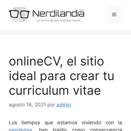
Saltar
al
Menú
contenido
onlineCV, el sitio
ideal para crear tu
curriculum vitae
agosto 16, 2021
por
admin
Los tiempos que estamos viviendo con la
pandemia
, han traído como consecuencia