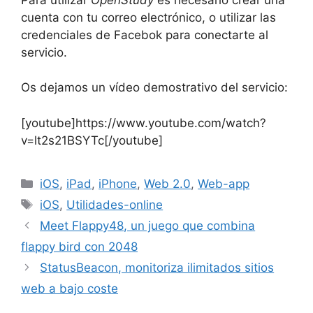
cuenta con tu correo electrónico, o utilizar las
credenciales de Facebok para conectarte al
servicio.
Os dejamos un vídeo demostrativo del servicio:
[youtube]https://www.youtube.com/watch?
v=lt2s21BSYTc[/youtube]
Categorías
iOS
,
iPad
,
iPhone
,
Web 2.0
,
Web-app
Etiquetas
iOS
,
Utilidades-online
Meet Flappy48, un juego que combina
flappy bird con 2048
StatusBeacon, monitoriza ilimitados sitios
web a bajo coste