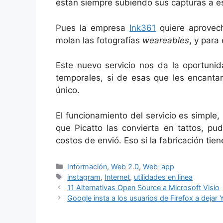
están siempre subiendo sus capturas a es
Pues la empresa
Ink361
quiere aprovech
molan las fotografías
weareables
, y para
Este nuevo servicio nos da la oportunid
temporales, si de esas que les encantan
único.
El funcionamiento del servicio es simple,
que Picatto las convierta en tattos, pu
costos de envió. Eso si la fabricación tie
Categorías
Información
,
Web 2.0
,
Web-app
Etiquetas
instagram
,
Internet
,
utilidades en linea
11 Alternativas Open Source a Microsoft Visio
Google insta a los usuarios de Firefox a dej