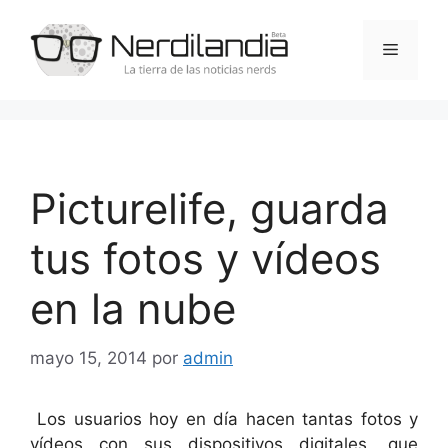
Saltar
al
Menú
contenido
Picturelife, guarda
tus fotos y vídeos
en la nube
mayo 15, 2014
por
admin
Los usuarios hoy en día hacen tantas fotos y
vídeos con sus dispositivos digitales, que