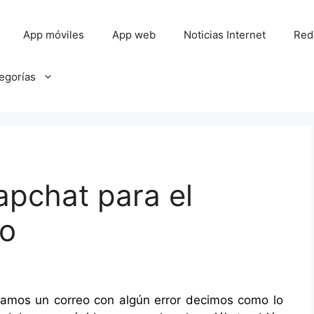
App móviles
App web
Noticias Internet
Red
tegorías
apchat para el
co
amos un correo con algún error decimos como lo