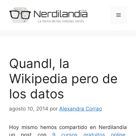
Saltar
al
Menú
contenido
Quandl, la
Wikipedia pero de
los datos
agosto 10, 2014
por
Alexandra Corrao
Hoy mismo hemos compartido en Nerdilandia
un post con
9 cursos gratuitos online
,