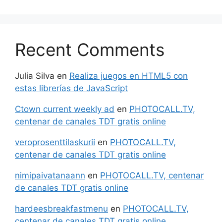
Recent Comments
Julia Silva
en
Realiza juegos en HTML5 con
estas librerías de JavaScript
Ctown current weekly ad
en
PHOTOCALL.TV,
centenar de canales TDT gratis online
veroprosenttilaskurii
en
PHOTOCALL.TV,
centenar de canales TDT gratis online
nimipaivatanaann
en
PHOTOCALL.TV, centenar
de canales TDT gratis online
hardeesbreakfastmenu
en
PHOTOCALL.TV,
centenar de canales TDT gratis online