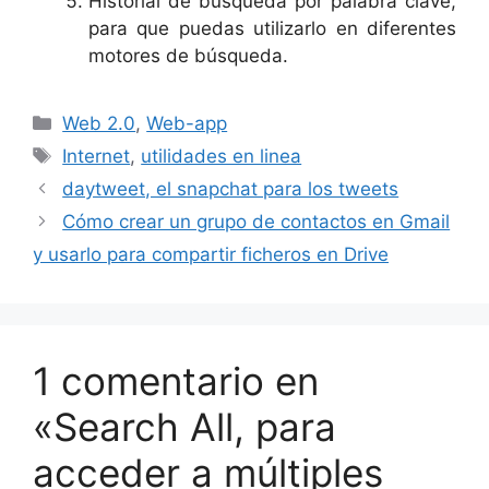
Historial de búsqueda por palabra clave,
para que puedas utilizarlo en diferentes
motores de búsqueda.
Categorías
Web 2.0
,
Web-app
Etiquetas
Internet
,
utilidades en linea
daytweet, el snapchat para los tweets
Cómo crear un grupo de contactos en Gmail
y usarlo para compartir ficheros en Drive
1 comentario en
«Search All, para
acceder a múltiples