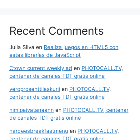
Recent Comments
Julia Silva
en
Realiza juegos en HTML5 con
estas librerías de JavaScript
Ctown current weekly ad
en
PHOTOCALL.TV,
centenar de canales TDT gratis online
veroprosenttilaskurii
en
PHOTOCALL.TV,
centenar de canales TDT gratis online
nimipaivatanaann
en
PHOTOCALL.TV, centenar
de canales TDT gratis online
hardeesbreakfastmenu
en
PHOTOCALL.TV,
centenar de canales TDT gratis online